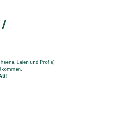
 /
chsene, Laien und Profis)
illkommen.
Alt
!