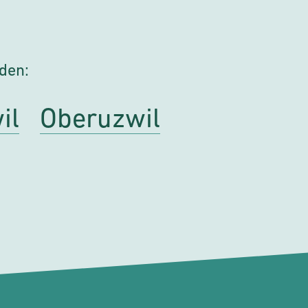
nden:
il
Oberuzwil