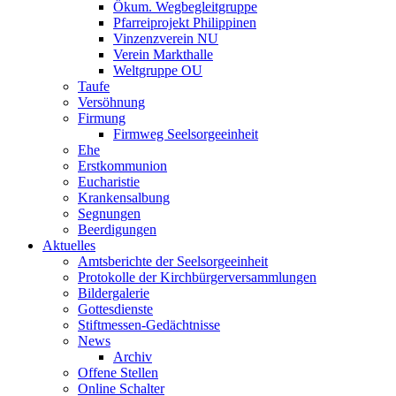
Ökum. Wegbegleitgruppe
Pfarreiprojekt Philippinen
Vinzenzverein NU
Verein Markthalle
Weltgruppe OU
Taufe
Versöhnung
Firmung
Firmweg Seelsorgeeinheit
Ehe
Erstkommunion
Eucharistie
Krankensalbung
Segnungen
Beerdigungen
Aktuelles
Amtsberichte der Seelsorgeeinheit
Protokolle der Kirchbürgerversammlungen
Bildergalerie
Gottesdienste
Stiftmessen-Gedächtnisse
News
Archiv
Offene Stellen
Online Schalter