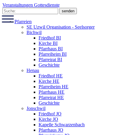
Veranstaltungen
Gottesdienste
Pfarreien
SE Uzwil Organisation - Seelsorger
Bichwil
Friedhof BI
Kirche BI
Pfarrhaus BI
Pfarreiheim BI
Pfarreirat BI
Geschichte
Henau
Friedhof HE
Kirche HE
Pfarreiheim HE
Pfarrhaus HE
Pfarreirat HE
Geschichte
Jonschwil
Friedhof JO
Kirche JO
Kapelle Schwarzenbach
Pfarrhaus JO