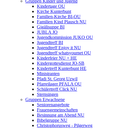
Gruppen Kinder und Jugend
Kindertage OU
Kirche Kunterbunt
Familien-Kirche BI-OU
Familien Kind Plausch NU
Gigälisuppe BI
JUBLA JO
Jugendkommission JUKO OU
Jugendtreff BI
Jugendtreff Enjoy it NU
Jugendtreff whatsyournet OU
Kinderfeier NU + HE
Kindergottesdienst JO-SB
Kindertreff Kunterbunt HE
Ministranten
Pfadi St. Georg Uzwil
Pfarreilager PFALA OU
Schülertreff Click NU
Sternsingen
Gruppen Erwachsene
Seniorenangebote
Frauengemeinschaften
Besinnung am Abend NU
Bibelgruppe NU
Christophorusweg - Pilgerweg