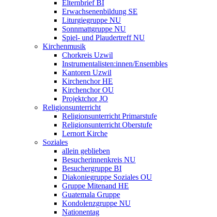
Elternbrief BI
Erwachsenenbildung SE
Liturgiegruppe NU
Sonnmattgruppe NU
Spiel- und Plaudertreff NU
Kirchenmusik
Chorkreis Uzwil
Instrumentalisten:innen/Ensembles
Kantoren Uzwil
Kirchenchor HE
Kirchenchor OU
Projektchor JO
Religionsunterricht
Religionsunterricht Primarstufe
Religionsunterricht Oberstufe
Lernort Kirche
Soziales
allein geblieben
Besucherinnenkreis NU
Besuchergruppe BI
Diakoniegruppe Soziales OU
Gruppe Mitenand HE
Guatemala Gruppe
Kondolenzgruppe NU
Nationentag