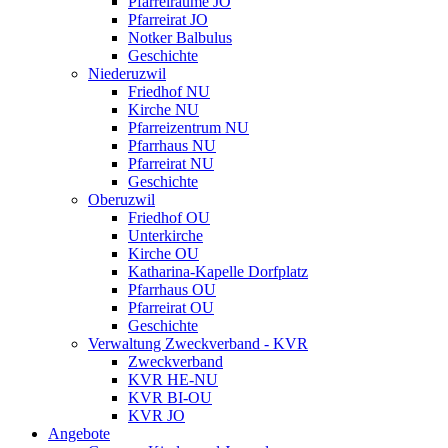
Pfarreiräume JO
Pfarreirat JO
Notker Balbulus
Geschichte
Niederuzwil
Friedhof NU
Kirche NU
Pfarreizentrum NU
Pfarrhaus NU
Pfarreirat NU
Geschichte
Oberuzwil
Friedhof OU
Unterkirche
Kirche OU
Katharina-Kapelle Dorfplatz
Pfarrhaus OU
Pfarreirat OU
Geschichte
Verwaltung Zweckverband - KVR
Zweckverband
KVR HE-NU
KVR BI-OU
KVR JO
Angebote