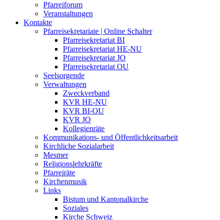
Pfarreiforum
Veranstaltungen
Kontakte
Pfarreisekretariate | Online Schalter
Pfarreisekretariat BI
Pfarreisekretariat HE-NU
Pfarreisekretariat JO
Pfarreisekretariat OU
Seelsorgende
Verwaltungen
Zweckverband
KVR HE-NU
KVR BI-OU
KVR JO
Kollegienräte
Kommunikations- und Öffentlichkeitsarbeit
Kirchliche Sozialarbeit
Mesmer
Religionslehrkräfte
Pfarreiräte
Kirchenmusik
Links
Bistum und Kantonalkirche
Soziales
Kirche Schweiz